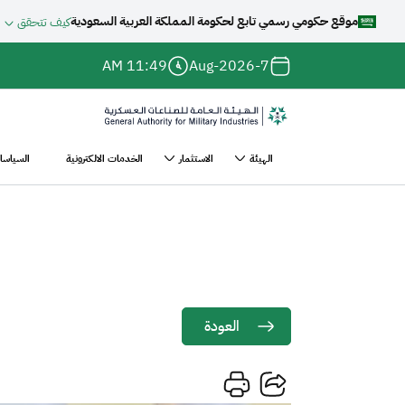
موقع حكومي رسمي تابع لحكومة المملكة العربية السعودية
كيف تتحقق
جاوز إلى المحتوى الرئيسي
11:49 AM
7-Aug-2026
الهيئة
الاستثمار
الخدمات الالكترونية
السياسات
سية
الأخبار
هيئتا “الصناعات العسكرية " و" ...
Main
ر
navigation
نقل
العودة