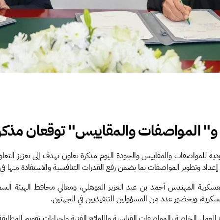
 و" المواصفات والمقاييس" توقعان مذكرة
دية للمواصفات والمقاييس والجودة اليوم مذكرة تعاون تهدف إلى تعزيز التعاو
ي إعداد وتطوير المواصفات بما يضمن رفع القدرات التنافسية والاستفادة منها ف
لعسكرية المهندس أحمد بن عبد العزيز العوهلي، ومعالي محافظ الهيئة الس
عسكرية، وبحضور عدد من المسؤولين التنفيذيين في الجهتين.
 العمل الخاصة بالمواصفات القياسية واللوائح الفنية وإجراءات تقويم المطابقة