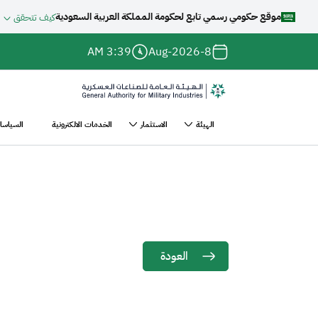
موقع حكومي رسمي تابع لحكومة المملكة العربية السعودية
كيف تتحقق
جاوز إلى المحتوى الرئيسي
3:39 AM
8-Aug-2026
الهيئة
الاستثمار
الخدمات الالكترونية
السياسات
سية
الملتقى البحري
Main
ر
navigation
نقل
العودة