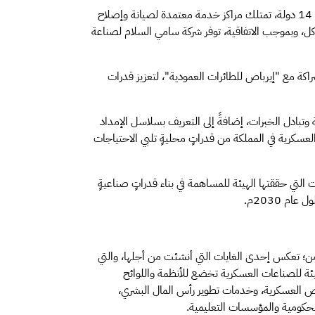
وتشمل الاتفاقية الأولى انضمام المملكة العربية السعودية من خلال شركة سامي السلام لصناعة الطيران إلى مجموعة حصرية مكونة من 14 دولة، تمتلك مراكز خدمة معتمدة لصيانة وإصلاح
اكل، وبموجب الاتفاقية، توفر شركة سامي السلام لصناعة
اكة مع "إيرباص للطائرات العمودية"، لتعزيز قدرات
وتبادل الخبرات، إضافةً إلى التعريف بسلاسل الإمداد
لعسكرية في المملكة من قدراتٍ محليةٍ تلبي الاحتياجات
التي حققتها الهيئة للمساهمة في بناء قدراتٍ صناعيةٍ
من؛ تعكس إحدى الغايات التي أنشئت من أجلها، والتي
يئة للصناعات العسكرية تخضع للأنظمة واللوائح
يص العسكرية، وخدمات تطوير رأس المال البشري،
لحكومية والمؤسسات التعليمية.