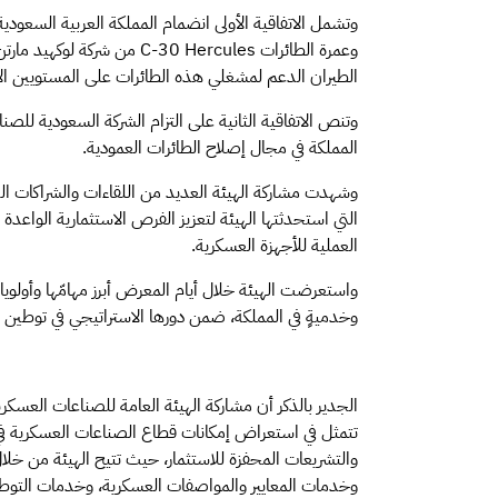
وعمرة الطائرات
C-30 Hercules
من شركة لوكهيد مارتن،
الطيران الدعم لمشغلي هذه الطائرات على المستويين الإ
وتنص الاتفاقية الثانية على التزام الشركة السعودية للصن
المملكة في مجال إصلاح الطائرات العمودية.
وشهدت مشاركة الهيئة العديد من اللقاءات والشراكات الع
التي استحدثتها الهيئة لتعزيز الفرص الاستثمارية الواعد
العملية للأجهزة العسكرية.
واستعرضت الهيئة خلال أيام المعرض أبرز مهامّها وأولويات
وخدميةٍ في المملكة، ضمن دورها الاستراتيجي في توطين ما يزيد عن 50% من الإنفاق الحكومي على المعدات والخدمات الع
الجدير بالذكر أن مشاركة الهيئة العامة للصناعات العس
تتمثل في استعراض إمكانات قطاع الصناعات العسكرية في ا
والتشريعات المحفزة للاستثمار، حيث تتيح الهيئة من خل
وخدمات المعايير والمواصفات العسكرية، وخدمات التوطين