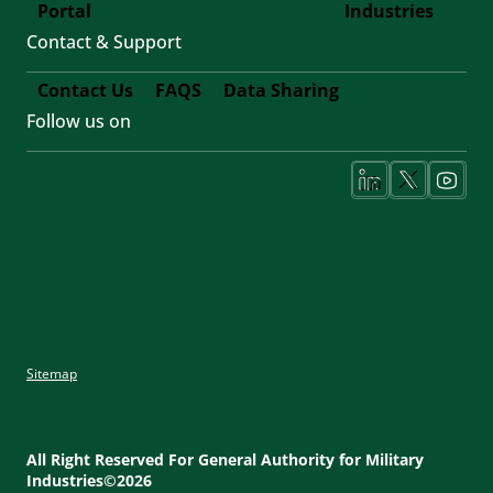
Forth
Portal
Industries
Contact & Support
Contact Us
FAQS
Data Sharing
Follow us on
Footer
Fifth
Social
Media
Sitemap
Footer
Utility
All Right Reserved For General Authority for Military
Industries©2026