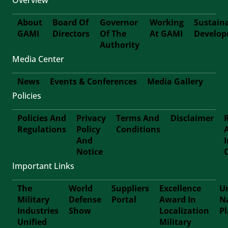
About
Board Of
Governor
Working
Sustain
GAMI
Directors
Of The
At GAMI
Develo
First-
Authority
Media Center
Footer
News
Events & Conferences
Media Gallery
Policies
Footer-
Policies And
Privacy
Terms And
Disclaimer
Second
Regulations
Policy
Conditions
Footer
And
Notice
Third
Important Links
The
World
Suppliers
Excellence
Un
Military
Defense
Portal
Award In
N
Footer
Industries
Show
Localization
P
Unified
Military