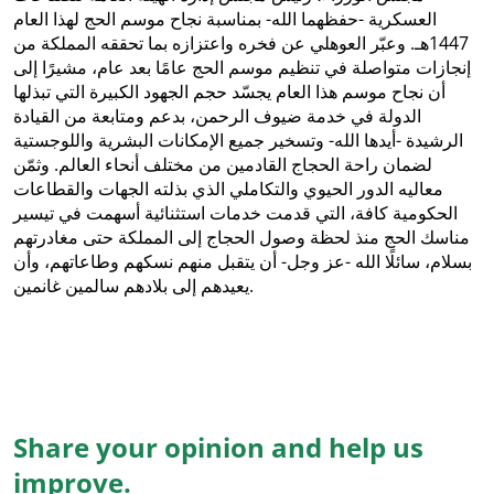
العسكرية -حفظهما الله- بمناسبة نجاح موسم الحج لهذا العام
1447هـ. وعبّر العوهلي عن فخره واعتزازه بما تحققه المملكة من
إنجازات متواصلة في تنظيم موسم الحج عامًا بعد عام، مشيرًا إلى
أن نجاح موسم هذا العام يجسّد حجم الجهود الكبيرة التي تبذلها
الدولة في خدمة ضيوف الرحمن، بدعم ومتابعة من القيادة
الرشيدة -أيدها الله- وتسخير جميع الإمكانات البشرية واللوجستية
لضمان راحة الحجاج القادمين من مختلف أنحاء العالم. وثمّن
معاليه الدور الحيوي والتكاملي الذي بذلته الجهات والقطاعات
الحكومية كافة، التي قدمت خدمات استثنائية أسهمت في تيسير
مناسك الحج منذ لحظة وصول الحجاج إلى المملكة حتى مغادرتهم
بسلام، سائلًا الله -عز وجل- أن يتقبل منهم نسكهم وطاعاتهم، وأن
يعيدهم إلى بلادهم سالمين غانمين.
Share your opinion and help us
improve.